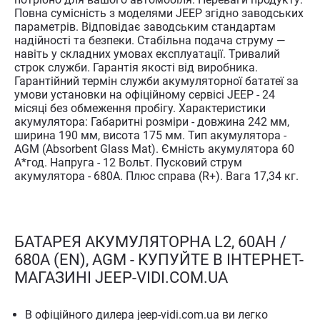
Повна сумісність з моделями JEEP згідно заводських
параметрів. Відповідає заводським стандартам
надійності та безпеки. Стабільна подача струму —
навіть у складних умовах експлуатації. Тривалий
строк служби. Гарантія якості від виробника.
Гарантійний термін служби акумуляторної бататеї за
умови установки на офіційному сервісі JEEP - 24
місяці без обмеження пробігу. Характеристики
акумулятора: Габаритні розміри - довжина 242 мм,
ширина 190 мм, висота 175 мм. Тип акумулятора -
AGM (Absorbent Glass Mat). Ємність акумулятора 60
A*год. Напруга - 12 Вольт. Пусковий струм
акумулятора - 680A. Плюс справа (R+). Вага 17,34 кг.
БАТАРЕЯ АКУМУЛЯТОРНА L2, 60AH /
680A (EN), AGM - КУПУЙТЕ В ІНТЕРНЕТ-
МАГАЗИНІ JEEP-VIDI.COM.UA
В офіційного дилера jeep-vidi.com.ua ви легко