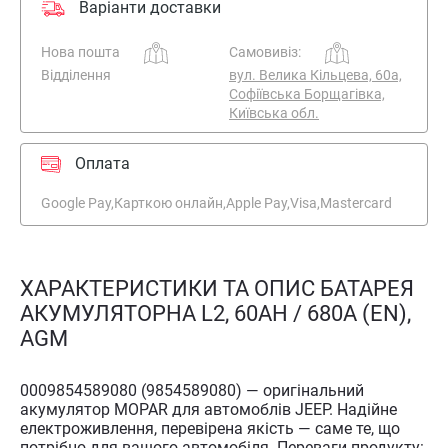
Варіанти доставки
Нова пошта
Самовивіз:
Відділення
вул. Велика Кільцева, 60а,
Софіївська Борщагівка,
Київська обл.
Оплата
Google Pay,
Карткою онлайн,
Apple Pay,
Visa,
Mastercard
ХАРАКТЕРИСТИКИ ТА ОПИС БАТАРЕЯ
АКУМУЛЯТОРНА L2, 60AH / 680A (EN),
AGM
0009854589080 (9854589080) — оригінальний
акумулятор MOPAR для автомоблів JEEP. Надійне
електроживлення, перевірена якість — саме те, що
потрібно для вашого автомобіля. Переваги продукту: