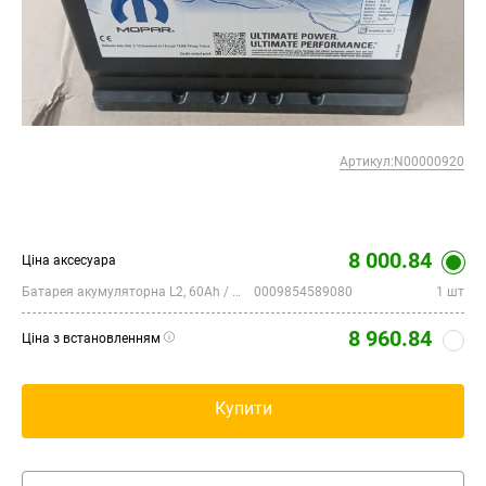
Артикул:N00000920
8 000.84
Ціна аксесуара
Батарея акумуляторна L2, 60Ah / 680A (EN), AGM
0009854589080
1 шт
8 960.84
Ціна з встановленням
Купити