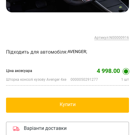
Артикул:N00000916
Підходить для автомобіля:
AVENGER;
4 998.00
Ціна аксесуара
Шторка консолі кузову Avenger 4xe
0000050291277
1 шт
Купити
Варіанти доставки