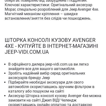
оберігає поверхню від забруднень і подряпин.
Ключові характеристики: Оригінальний аксесуар
Mopar, спеціально розроблений для Jeep Avenger 4xe.
Магнітний механізм кріплення – швидке
встановлення/зняття без слідів чи пошкоджень.
ШТОРКА КОНСОЛІ КУЗОВУ AVENGER
4XE - КУПУЙТЕ В ІНТЕРНЕТ-МАГАЗИНІ
JEEP-VIDI.COM.UA
В офіційного дилера jeep-vidi.com.ua ви легко
знайдете все для вашого автомобіля.
Зробіть надійний вибір серед оригінальних
аксесуарів бренду Jeep
Підбирайте необхідні аксесуари для свого
автомобіля скориставшись зручним фільтром в
каталогу або пошуком на сайті
Аксесуар Шторка консолі кузову Avenger 4xe можна
замовити на сайті Джип ВІДІ Челендж
скориставшись онлайн оплатою та доставкою