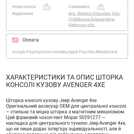
Нова пошта
Самовивіз:
Відділення
вул. Велика Кільцева, 60а,
Софіївська Борщагівка,
Київська обл.
Оплата
Google Pay,
Карткою онлайн,
Apple Pay,
Visa,
Mastercard
ХАРАКТЕРИСТИКИ ТА ОПИС ШТОРКА
КОНСОЛІ КУЗОВУ AVENGER 4XE
Шторка консолі кузову Jeep Avenger 4xe
Оригінальний аксесуар OEM для центральної консолі
– стильна та міцна шторка з магнітним механізмом.
Цей фірмовий чохол‑тент Mopar 50291277 —
накладка для центрального тунелю Jeep Avenger 4xe,
що не лише додає інтер’єру індивідуальності, але й