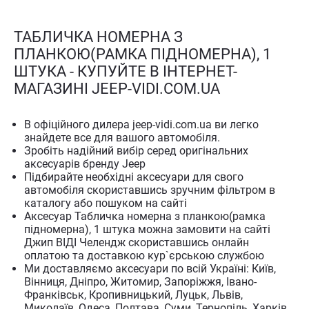
ТАБЛИЧКА НОМЕРНА З
ПЛАНКОЮ(РАМКА ПІДНОМЕРНА), 1
ШТУКА - КУПУЙТЕ В ІНТЕРНЕТ-
МАГАЗИНІ JEEP-VIDI.COM.UA
В офіційного дилера jeep-vidi.com.ua ви легко
знайдете все для вашого автомобіля.
Зробіть надійний вибір серед оригінальних
аксесуарів бренду Jeep
Підбирайте необхідні аксесуари для свого
автомобіля скориставшись зручним фільтром в
каталогу або пошуком на сайті
Аксесуар Табличка номерна з планкою(рамка
підномерна), 1 штука можна замовити на сайті
Джип ВІДІ Челендж скориставшись онлайн
оплатою та доставкою кур`єрською службою
Ми доставляємо аксесуари по всій Україні: Київ,
Вінниця, Дніпро, Житомир, Запоріжжя, Івано-
Франківськ, Кропивницький, Луцьк, Львів,
Миколаїв, Одеса, Полтава, Суми, Тернопіль, Харків,