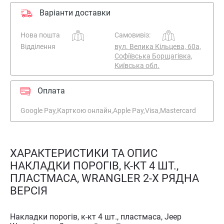
Варіанти доставки
Нова пошта
Самовивіз:
Відділення
вул. Велика Кільцева, 60а,
Софіївська Борщагівка,
Київська обл.
Оплата
Google Pay,
Карткою онлайн,
Apple Pay,
Visa,
Mastercard
ХАРАКТЕРИСТИКИ ТА ОПИС
НАКЛАДКИ ПОРОГІВ, К-КТ 4 ШТ.,
ПЛАСТМАСА, WRANGLER 2-Х РЯДНА
ВЕРСІЯ
Накладки порогів, к-кт 4 шт., пластмаса, Jeep