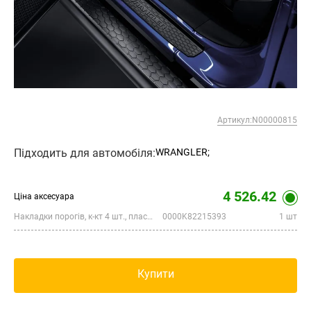
Артикул:N00000815
Підходить для автомобіля:
WRANGLER;
4 526.42
Ціна аксесуара
Накладки порогів, к-кт 4 шт., пластмаса, Wrangler 2-х рядна версія
0000K82215393
1 шт
Купити