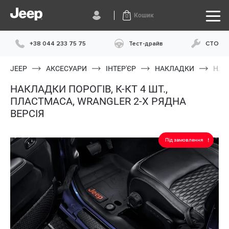
Кошик
0
+38 044 233 75 75
Тест-драйв
СТО
JEEP
АКСЕСУАРИ
ІНТЕР'ЄР
НАКЛАДКИ
НАК
НАКЛАДКИ ПОРОГІВ, К-КТ 4 ШТ.,
ПЛАСТМАСА, WRANGLER 2-Х РЯДНА
ВЕРСІЯ
Під замовлення