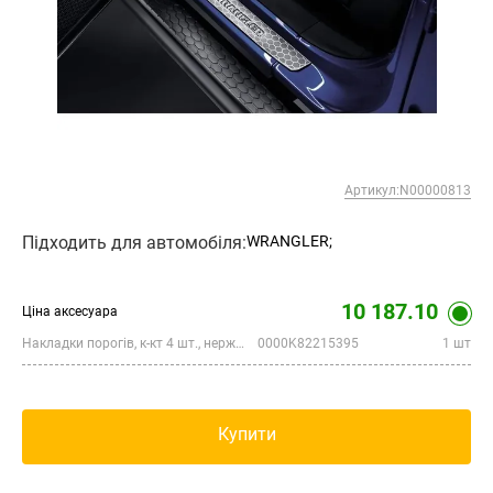
Артикул:N00000813
Підходить для автомобіля:
WRANGLER;
10 187.10
Ціна аксесуара
Накладки порогів, к-кт 4 шт., нержавіюча сталь, Wrangler 2-х дверна версія
0000K82215395
1 шт
Купити