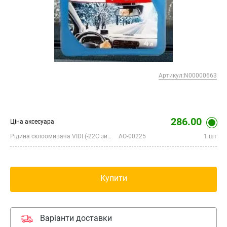
Артикул:N00000663
286.00
Ціна аксесуара
Рідина склоомивача VIDI (-22С зимова), 4 літри
AO-00225
1 шт
Купити
Варіанти доставки