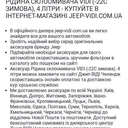
РІДИНА СКЛООМИВАЧА VIDI (-22С
ЗИМОВА), 4 ЛІТРИ - КУПУЙТЕ В
ІНТЕРНЕТ-МАГАЗИНІ JEEP-VIDI.COM.UA
В офіційного дилера jeep-vidi.com.ua ви легко
знайдете все для вашого автомобіля.
Зробіть надійний вибір серед оригінальних
аксесуарів бренду Jeep
Підбирайте необхідні аксесуари для свого
автомобіля скориставшись зручним фільтром в
каталогу або пошуком на сайті
Аксесуар Рідина склоомивача VIDI (-22С зимова), 4
літри можна замовити на сайті Джип ВІДІ Челендж
скориставшись онлайн оплатою та доставкою
кур`єрською службою
Ми доставляємо аксесуари по всій Україні: Київ,
Вінниця, Дніпро, Житомир, Запоріжжя, Івано-
Франківськ, Кропивницький, Луцьк, Львів,
Миколаїв, Одеса, Полтава, Суми, Тернопіль, Харків,
Хмельницький, Черкаси, Чернігів, Чернівці до
відділень Нової Пошти та поштомати. Доступний
безкоштовний самовивіз із дилерського центру