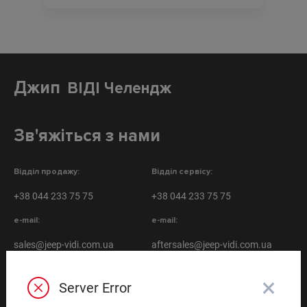
Джип
ВІДІ Челендж
Зв'яжіться з нами
Відділ продажу:
Відділ сервісу:
+38 044 233 75 75
+38 044 233 75 75
e-mail:
e-mail:
sales@jeep-vidi.com.ua
aftersales@jeep-vidi.com.ua
09:00 - 20:00
09:00 - 18:00
ПН-СБ:
ПН-СБ:
×
Server Error
09:00 - 18:00
Вихідний
НД:
НД: