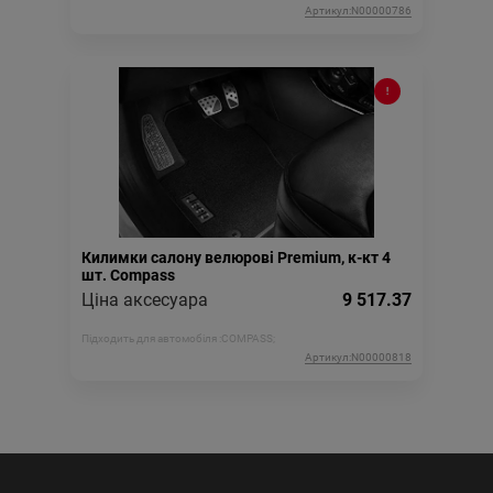
Артикул:N00000786
Килимки салону велюрові Premium, к-кт 4
шт. Compass
Ціна аксесуара
9 517.37
Підходить для автомобіля :
COMPASS;
Артикул:N00000818