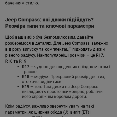
баченням стилю.
Jeep Compass: які диски підійдуть?
Розміри типи та ключові параметри
Щоб ваш вибір був безпомилковим, давайте
розберемося в деталях. Для Jeep Compass, залежно
від року випуску та комплектації, підходять диски
різного радіусу. Найпопулярніші розміри – це R17,
R18 та R19.
R17
– чудово для щоденних поїздок містом і
трасою.
R18
– медіум. Прекрасний розмір для тих,
хто хоче виділитись.
R19
– топ. Такі диски на Jeep Compass
виглядають просто неймовірно, роблячи
його справжнім королем дороги.
Крім радіусу, важливо звернути увагу на такі
параметри, як ширина обода (J), виліт (ET) і