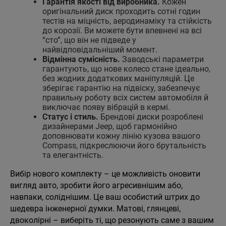
Гарантія якості від виробника.
Кожен
оригінальний диск проходить сотні годин
тестів на міцність, аеродинаміку та стійкість
до корозії. Ви можете бути впевнені на всі
“сто”, що він не підведе у
найвідповідальніший момент.
Відмінна сумісність.
Заводські параметри
гарантують, що нове колесо стане ідеально,
без жодних додаткових маніпуляцій. Це
зберігає гарантію на підвіску, забезпечує
правильну роботу всіх систем автомобіля й
виключає появу вібрацій в кермі.
Статус і стиль.
Брендові диски розроблені
дизайнерами Jeep, щоб гармонійно
доповнювати кожну лінію кузова вашого
Compass, підкреслюючи його брутальність
та елегантність.
Вибір нового комплекту – це можливість оновити
вигляд авто, зробити його агресивнішим або,
навпаки, соліднішим. Це ваш особистий штрих до
шедевра інженерної думки. Матові, глянцеві,
двоколірні – виберіть ті, що резонують саме з вашим