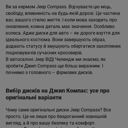
Ви за кермом Jeep Compass. Відчуваєте цю міць,
свободу, впевненість на будь-якій дорозі. Це частина
вас, вашого стилю життя. І коли мова заходить про
оновлення, кожна деталь має значення. Особливо
колеса. Адже диски для авто – як дороге взуття для
ідеального костюма. Вони завершують образ,
додають статусу й змушують обертатися захоплених
поціновувачів сучасних кросоверів.
В автосалоні Jeep ВІДІ Челендж ми знаємо, як
зробити Джип Compass ще більш виразним. І
почнемо з головного – фірмових дисків.
Вибір дисків на Джип Компас: усе про
оригінальні варіанти
Чому саме оригінальні диски Jeep Compass? Все
просто. Це не лише про бездоганний зовнішній
вигляд, а й про вашу безпеку та комфорт.