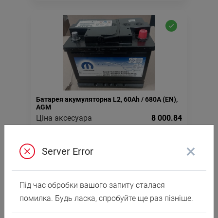
Батарея акумуляторна L2, 60Ah / 680A (EN),
AGM
Ціна аксесуара
8 000.84
8 960.84
Ціна з встановленням
×
Артикул:N00000920
Server Error
Під час обробки вашого запиту сталася
помилка. Будь ласка, спробуйте ще раз пізніше.