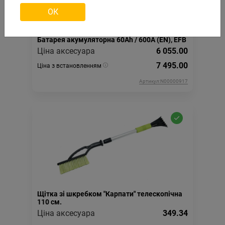
ОК
Батарея акумуляторна 60Ah / 600A (EN), EFB
Ціна аксесуара
6 055.00
7 495.00
Ціна з встановленням
Артикул:N00000917
Щітка зі шкребком "Карпати" телескопічна
110 см.
Ціна аксесуара
349.34